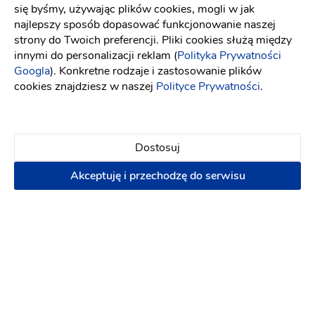
się byśmy, używając plików cookies, mogli w jak
najlepszy sposób dopasować funkcjonowanie naszej
Galeria Kwiatów
strony do Twoich preferencji. Pliki cookies służą między
Sklepy z dekoracjami
-
58 km
od: Nakło nad Notecią
innymi do personalizacji reklam (
Polityka Prywatności
Dekoracje ślubne
Kwiaciarnie
Googla
). Konkretne rodzaje i zastosowanie plików
cookies znajdziesz w naszej
Polityce Prywatności
.
Dekoracja auta
Dekoracja kościoła
Dekoracja
pleneru do sesji
Wystrój sali
Plan stołów
Dostosuj
6000 zł
Akceptuję i przechodzę do serwisu
Napisz wiadomość