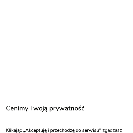
Podziękowania dla gości
Podziękowania dla
rodziców
12 zł
Napisz wiadomość
Cenimy Twoją prywatność
Klikając
„Akceptuję i przechodzę do serwisu"
zgadzasz