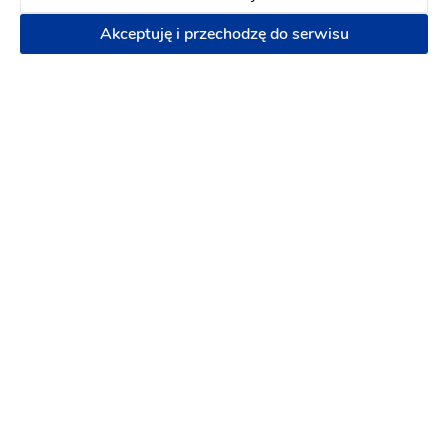
(1)
Akceptuję i przechodzę do serwisu
Fotobudka
490 zł
Napisz wiadomość