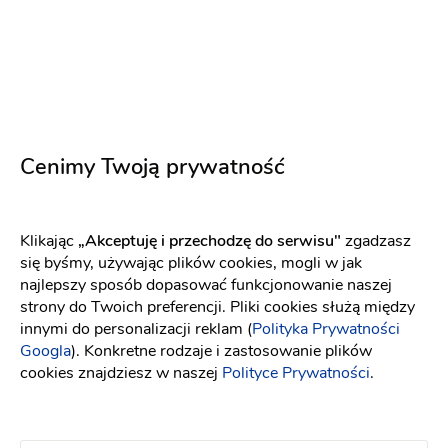
Cenimy Twoją prywatność
Klikając
„Akceptuję i przechodzę do serwisu"
zgadzasz
KWIATY DEKORACJE by Marta Zachara
się byśmy, używając plików cookies, mogli w jak
Karty menu
:
Stalowa Wola
najlepszy sposób dopasować funkcjonowanie naszej
Dekoracje ślubne
Kwiaciarnie
strony do Twoich preferencji. Pliki cookies służą między
innymi do personalizacji reklam (
Polityka Prywatności
Googla
). Konkretne rodzaje i zastosowanie plików
cookies znajdziesz w naszej
Polityce Prywatności
.
Dekoracja auta
Dekoracja kościoła
Dekoracja
pleneru do sesji
Wystrój sali
Plan stołów
100 zł