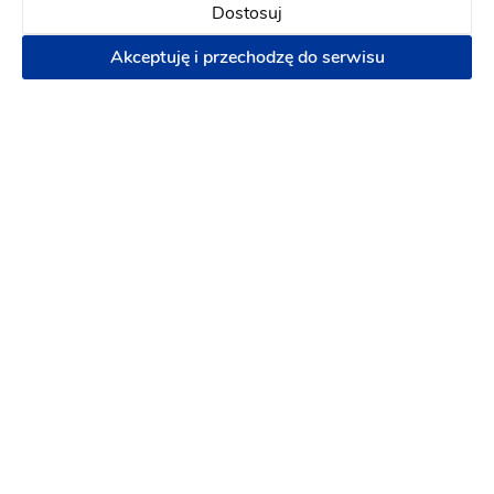
Dostosuj
Napisz wiadomość
Akceptuję i przechodzę do serwisu
Firma Dekoracyjna Claudia - Dekoracje
Karty menu
:
Jasło
Dekoracje ślubne
Kwiaciarnie