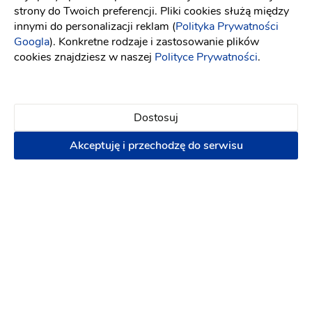
Sprawdź jak dodać opinię i jakie są nasze zasady związane
strony do Twoich preferencji. Pliki cookies służą między
z opiniami[
link
]
innymi do personalizacji reklam (
Polityka Prywatności
Googla
). Konkretne rodzaje i zastosowanie plików
cookies znajdziesz w naszej
Polityce Prywatności
.
5
2 opinie
Dostosuj
Dodaj opinię
Akceptuję i przechodzę do serwisu
Obsługa
Oferta
Jakość przygotowania
Ceny
Atmosfera
Ewelina M