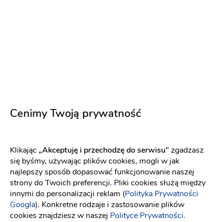
Podziękowania dla gości
Wystrój sali
Dekoracja
kościoła
Etykiety i naklejki na alkohol
Zawiadomienia ślubne
Napisz wiadomość
Cenimy Twoją prywatność
Klikając
„Akceptuję i przechodzę do serwisu"
zgadzasz
się byśmy, używając plików cookies, mogli w jak
najlepszy sposób dopasować funkcjonowanie naszej
strony do Twoich preferencji. Pliki cookies służą między
innymi do personalizacji reklam (
Polityka Prywatności
Googla
). Konkretne rodzaje i zastosowanie plików
cookies znajdziesz w naszej
Polityce Prywatności
.