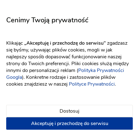
Napisz wiadomość
Cenimy Twoją prywatność
Klikając
„Akceptuję i przechodzę do serwisu"
zgadzasz
się byśmy, używając plików cookies, mogli w jak
najlepszy sposób dopasować funkcjonowanie naszej
strony do Twoich preferencji. Pliki cookies służą między
innymi do personalizacji reklam (
Polityka Prywatności
Googla
). Konkretne rodzaje i zastosowanie plików
cookies znajdziesz w naszej
Polityce Prywatności
.
Dostosuj
Mirtilo Design - Anna Jagoda Mrożek
Akceptuję i przechodzę do serwisu
Kwiaciarnie
-
64 km
od: Andrychów
Zaproszenia
Artykuły dekoracyjne