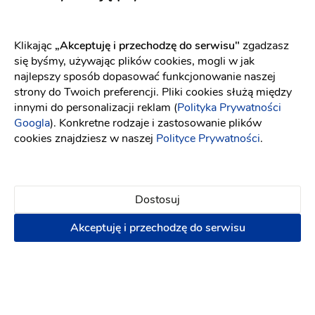
specjalne
100 zł
Klikając
„Akceptuję i przechodzę do serwisu"
zgadzasz
Napisz wiadomość
się byśmy, używając plików cookies, mogli w jak
najlepszy sposób dopasować funkcjonowanie naszej
strony do Twoich preferencji. Pliki cookies służą między
innymi do personalizacji reklam (
Polityka Prywatności
Googla
). Konkretne rodzaje i zastosowanie plików
cookies znajdziesz w naszej
Polityce Prywatności
.
Dostosuj
Akceptuję i przechodzę do serwisu
Kwiaciarnia Green Place