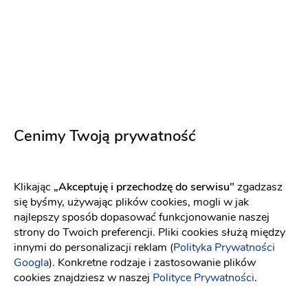
Ustalamy ceny indywidualnie
Zapytaj o ofertę
Zlecenia specjalne
Jesteśmy bardzo kreatywni i lubimy podejmować zlecone
nam wyzwania :) Ustalamy ceny indywidualnie
Cenimy Twoją prywatność
Winietki
Zapytaj o ofertę
Ustalamy ceny indywidualnie
Klikając
„Akceptuję i przechodzę do serwisu"
zgadzasz
się byśmy, używając plików cookies, mogli w jak
Zapytaj o ofertę
najlepszy sposób dopasować funkcjonowanie naszej
Karty menu
strony do Twoich preferencji. Pliki cookies służą między
innymi do personalizacji reklam (
Polityka Prywatności
Ustalamy ceny indywidualnie
Googla
). Konkretne rodzaje i zastosowanie plików
cookies znajdziesz w naszej
Polityce Prywatności
.
Zapytaj o ofertę
Plan stołów