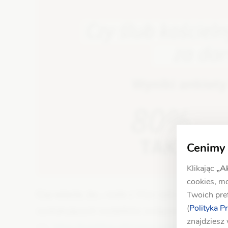
Cenimy
Klikając
„A
cookies, m
Czy wiecie, że…
wiele z Was zalicza ślub kośc
Twoich pref
(
Polityka P
zaskakujących wydatków związanych z organiza
znajdziesz
>>
https://wedding.pl/inspiracje/slub-i-wesele