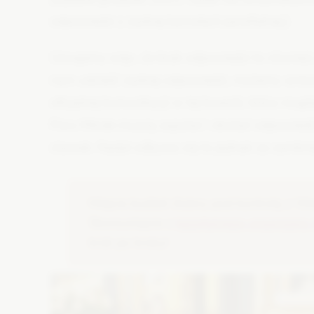
odpowiedzi z żadnej kancelarii parafialnej.]
Uznajemy więc, że brak odpowiedzi to również 
nam udzielić żadnej odpowiedzi, możemy wnio
oficjalnej komunikacji w tej kwestii, która mo
Pary Młode muszą zapytać i dostać odpowiedź,
stawek. Nadal odbywa się to jednak za zamkni
Miejcie budżet ślubny pod kontrolą z We
Skorzystajcie z
bezpłatnego organizera
krok po kroku!