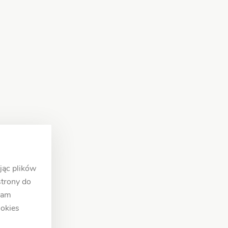
jąc plików
strony do
klam
ookies