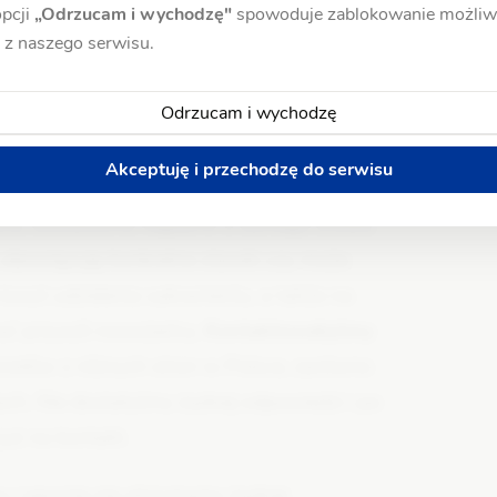
pcji
„Odrzucam i wychodzę"
spowoduje zablokowanie możliw
 z naszego serwisu.
Odrzucam i wychodzę
 w Polsce?
Akceptuję i przechodzę do serwisu
lny, szukałyśmy najpierw u samego źródła.
h obowiązują konkretne stawki czy może
 koszt udzielenia sakramentu, a także na
ać przyszli nowożeńcy.
Kontaktowałyśmy
iołów z różnych stron w Polsce, zarówno
ach. Nie dostałyśmy żadnej odpowiedzi i po
już na kontakt.
y i pewnie nie otrzymamy żadnej