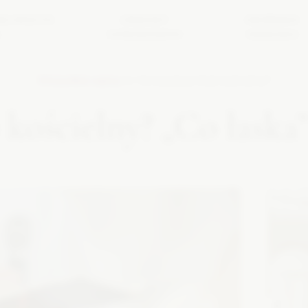
BU KROK PO
URODOWY
NIEZBĘDNIK
U
HARMONOGRAM
WESELNIKA
Wszystkie wpisy
👉
Ile kosztuje ślub kościelny?
b kościelny? „Co łaska