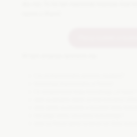
dla nas. To ile tak naprawdę kosztuje ślub 
razem z Wami!
Planuj wydatki w budż
W tym artykule dowiecie się:
Czy za ślub kościelny powinno się płacić?
Ile kosztuje ślub kościelny w Polsce?
Co oznacza koszt ślubu kościelnego „co łaska”?
Jakie są aktualne stawki za ślub kościelny? [20
Jakie opłaty są zawarte w kosztach ślubu kości
Od czego zależy cena ślubu kościelnego?
Jakie są Wasze opinie na temat cen ślubu kości