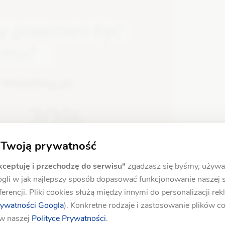
 Twoją prywatność
kceptuję i przechodzę do serwisu"
zgadzasz się byśmy, używa
ogli w jak najlepszy sposób dopasować funkcjonowanie naszej 
ielny do ukrytych kosztów? Długa lista
erencji. Pliki cookies służą między innymi do personalizacji re
rywatności Googla
). Konkretne rodzaje i zastosowanie plików c
cją ślubu i wesela znajdziecie pod linkiem
 w naszej
Polityce Prywatności
.
/organizacja-i-planowanie/ukryte-koszty-