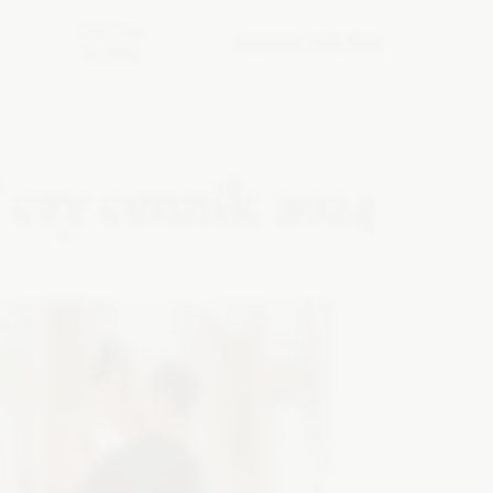
ŻYCZENIA
Zaplanuj swój ślub
ŚLUBNE
” czy cennik 2024