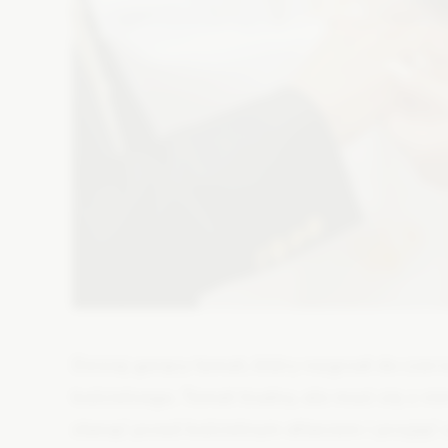
Dzisiaj gorący temat, który rozgrzał do cze
kościelnego. Temat trudny, ale musi się z ni
stanąć przed kościelnym ołtarzem i przyjąć