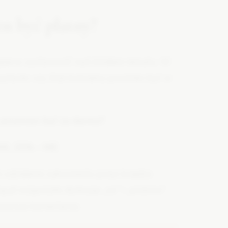
en być płatny?
ajpierw zastanowić nad źródłem tematu. W
pytanie: czy ślub kościelny powinien być w
 powinien być za darmo?
AK, 20% – NIE
udzielenie sakramentu przez księdza
pl rozgorzała dyskusja „za” i „przeciw”.
kawsze komentarze.