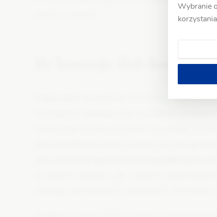
Wybranie o
slubu-i-wesela/
korzystania
Ile kosztuje ślub kościelny
Odpowiedzi na pytanie,
ile kosztuje ślub
koście
Chciałyśmy wiedzieć, czy w polskich parafiac
funkcjonuje słynne „co łaska”, co składa się na
jakie dodatkowe koszty powinni się przygotow
się z wieloma kancelariami parafialnymi
kośc
w dużych miastach, jak i małych miejscowości
miesiącu od wysłania wiadomości, nie liczymy 
[Update grudzień 2021: nadal nie otrzymałyśm