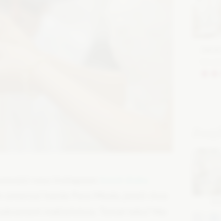
Znajd
rwoności nasz Instagram:
koszt ślubu
m zmierzyć każda Para Młoda, jeżeli chce
SA
 sakrament małżeństwa. Temat tabu? Nie