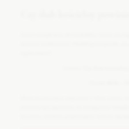
Czy ślub kościelny powini
Zanim przejdziemy do konkretów, warto się n
dyskusji społeczności Wedding.pl pojawiło się 
ogóle płatny?
Ankieta:
Czy ślub kościelny
Wyniki:
80% – T
Mimo że znacząca większość z Was uważa, że 
powinno być darmowe, na Instagramie Wedding.
Na końcu artykułu prezentujemy Wasze najcie