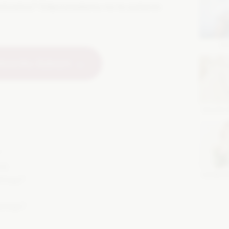
kościelny? Odpowiadamy na to pytanie
DJ
etowniku ślubnym
SALON 
22]
KAMERZ
elnego?
elnego?