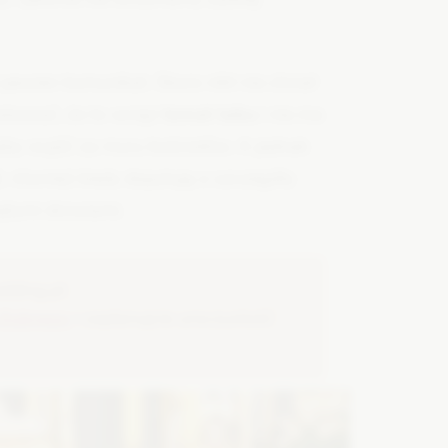
pewien komunikat. Skoro nikt nie chciał
skować, że to wciąż
temat tabu
i nie ma
głaby wyjść za mury kościołów. A jednak
 również kiedy dopytują o szczegóły
ętymi drzwiami.
dding.pl:
 ślubnego
i zaplanujcie uroczystość