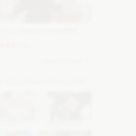
ź usługodawcę ślubnego
LA WESELNA
FOTOGRAF ŚLUBNY