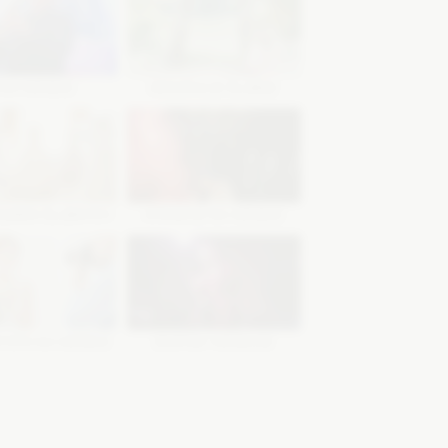
 NA WESELE
DEKORACJE ŚLUBNE
SUKIEN ŚLUBNYCH
ATRAKCJE NA WESELE
YSTA NA WESELE
ZESPOŁY WESELNE