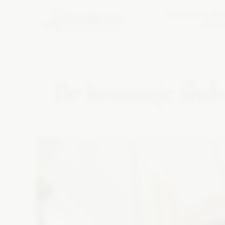
ORGANIZACJA ŚLU
KROK
Ile kosztuje ślu