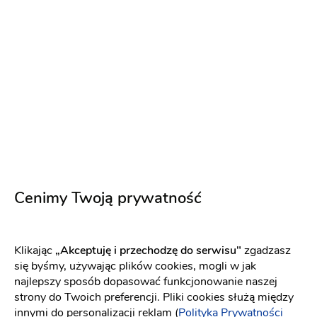
Hotel Mercure Białystok
Sala weselna
:
Białystok
Hotel na wesele
Wesele w stylu boho
Dekoracje
Klimatyzacja
Kuchnia
Nocleg
Parking
335 zł
150 osób
Cenimy Twoją prywatność
Klikając
„Akceptuję i przechodzę do serwisu"
zgadzasz
się byśmy, używając plików cookies, mogli w jak
najlepszy sposób dopasować funkcjonowanie naszej
strony do Twoich preferencji. Pliki cookies służą między
innymi do personalizacji reklam (
Polityka Prywatności