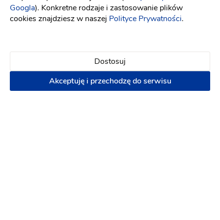
Googla
). Konkretne rodzaje i zastosowanie plików
cookies znajdziesz w naszej
Polityce Prywatności
.
Bobrowa Dolina
Dostosuj
Sala weselna
:
Białystok
Hotel na wesele
Akceptuję i przechodzę do serwisu
(6)
Grill
Klimatyzacja
Kuchnia
Ogród
Parking
200 zł
180 osób