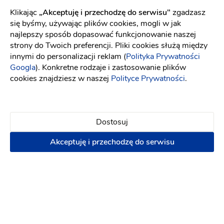
Candles World Co - podziękowania
Klikając
„Akceptuję i przechodzę do serwisu"
zgadzasz
Podziękowania ślubne
-
20 km
od: Otwock
się byśmy, używając plików cookies, mogli w jak
Dekoracje ślubne
Winietki
najlepszy sposób dopasować funkcjonowanie naszej
strony do Twoich preferencji. Pliki cookies służą między
innymi do personalizacji reklam (
Polityka Prywatności
Podziękowania dla gości
Googla
). Konkretne rodzaje i zastosowanie plików
cookies znajdziesz w naszej
Polityce Prywatności
.
5 zł
Napisz wiadomość
Dostosuj
Akceptuję i przechodzę do serwisu
PREMIUM