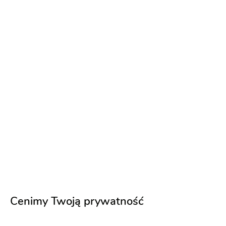
alkohol
Podziękowania dla gości
Karty menu
1 zł
Napisz wiadomość
PREMIUM
Cenimy Twoją prywatność