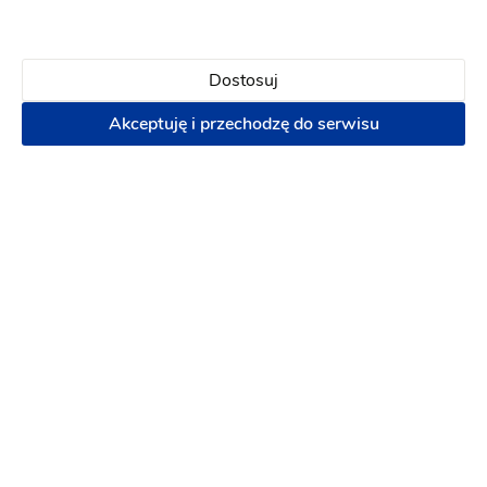
Dostosuj
Alkohol Na Prezent
Akceptuję i przechodzę do serwisu
Podziękowania ślubne
-
32 km
od: Grodzisk
Mazowiecki
Dekoracje ślubne
Artykuły dekoracyjne
Etykiety i naklejki na alkohol
Podziękowania dla
gości
Podziękowania dla rodziców
99 zł
Napisz wiadomość
PREMIUM