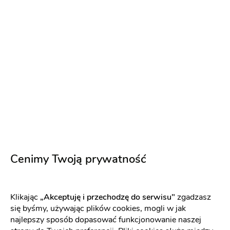
Project of Wedding
Kwiaciarnie
-
75 km
od: Grodzisk Mazowiecki
Dekoracje ślubne
Dekoracja kościoła
Dekoracja kościoła
Dekoracja pleneru do sesji
Wystrój sali
3000 zł
Napisz wiadomość
Cenimy Twoją prywatność
PREMIUM
Klikając
„Akceptuję i przechodzę do serwisu"
zgadzasz
się byśmy, używając plików cookies, mogli w jak
najlepszy sposób dopasować funkcjonowanie naszej