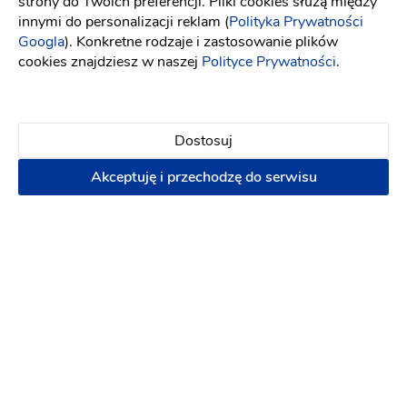
strony do Twoich preferencji. Pliki cookies służą między
innymi do personalizacji reklam (
Polityka Prywatności
Googla
). Konkretne rodzaje i zastosowanie plików
cookies znajdziesz w naszej
Polityce Prywatności
.
Dostosuj
Akceptuję i przechodzę do serwisu
Kwiaciarnia MADEIRA
Kwiaciarnie
-
32 km
od: Grodzisk Mazowiecki
Dekoracje ślubne
Sklepy z dekoracjami
Dekoracja kościoła
Dekoracja balonowa
Dekorowanie sali
Napis LOVE
Wiązanka ślubna
+ Butonierka
Terminy last minute!
8.08.2026
15.08.2026
+ 24