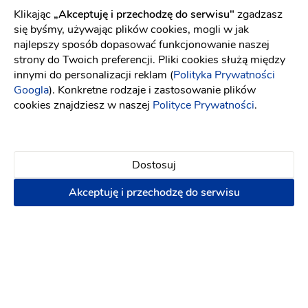
Dodaj opinię
Klikając
„Akceptuję i przechodzę do serwisu"
zgadzasz
się byśmy, używając plików cookies, mogli w jak
Obsługa
najlepszy sposób dopasować funkcjonowanie naszej
strony do Twoich preferencji. Pliki cookies służą między
Oferta
innymi do personalizacji reklam (
Polityka Prywatności
Wygląd sali
Googla
). Konkretne rodzaje i zastosowanie plików
cookies znajdziesz w naszej
Polityce Prywatności
.
Ceny
Atmosfera
Dostosuj
Ela J
EJ
Akceptuję i przechodzę do serwisu
z czystym sumieniem bardzo polecam sale,
jedzenie pierwsza klasa, wszystko swieze,
smaczne i bardzo ladnie podane, , bardzo dobra
obsluga i ogolnie na prawde nie bylo sie czego
przyczepic. wszystko na bardzo wysokim
poziomie.
9 lat temu