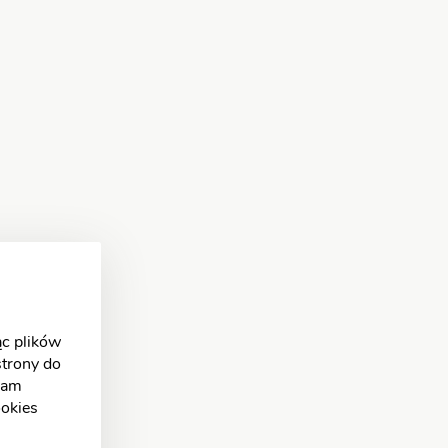
c plików
strony do
klam
ookies