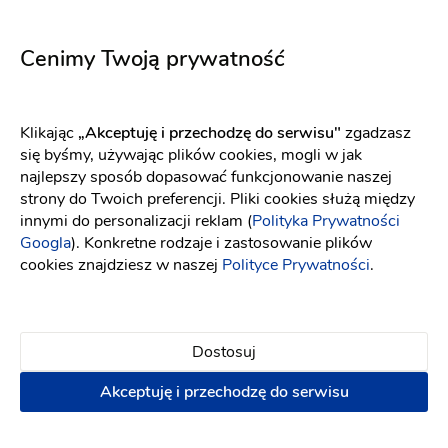
wszystkim gościom niezapomniane wrażenia. Sąsiedztwo
rezerwatu Miranowo umożliwi każdemu miłośnikowi
Cenimy Twoją prywatność
florystycznych okazów zapoznanie się z ich najrzadszymi
gatunkami oraz podziwianie niezwykłego piękna polskiej
przyrody. W skład kompleksu Villi Natury wchodzą: trzy
Klikając
„Akceptuję i przechodzę do serwisu"
zgadzasz
budynki noclegowe (140 miejsc), sala bankietowa (180
się byśmy, używając plików cookies, mogli w jak
miejsc), sala biesiadna (50 miejsc), 3 sale konferencyjne
najlepszy sposób dopasować funkcjonowanie naszej
(340 miejsc).
strony do Twoich preferencji. Pliki cookies służą między
innymi do personalizacji reklam (
Polityka Prywatności
Googla
). Konkretne rodzaje i zastosowanie plików
cookies znajdziesz w naszej
Polityce Prywatności
.
Opinie
Sprawdź jak dodać opinię i jakie są nasze zasady związane
Dostosuj
z opiniami[
link
]
Akceptuję i przechodzę do serwisu