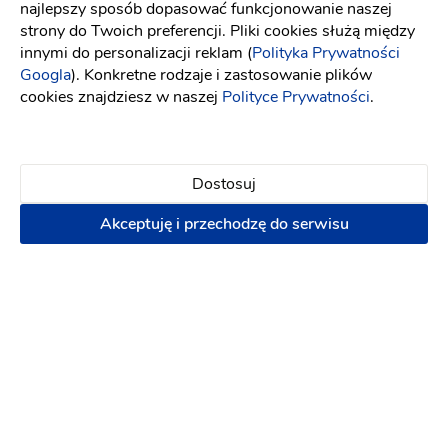
najlepszy sposób dopasować funkcjonowanie naszej
strony do Twoich preferencji. Pliki cookies służą między
innymi do personalizacji reklam (
Polityka Prywatności
Googla
). Konkretne rodzaje i zastosowanie plików
Agnieszka S
AS
cookies znajdziesz w naszej
Polityce Prywatności
.
Salon godny polecenia ładne suknie i nie drogo :)
obsługa pozytywna
10 lat temu
Dostosuj
Akceptuję i przechodzę do serwisu
Aga
A
Salon Anett mozna polecić w 100% każdej
przyszłej Pannie Młodej-Pani bardzo ludzka,
sympatyczna, pomocna i doradzi w każdym calu
tak wiec polecam :)
11 lat temu
Lokalizacja