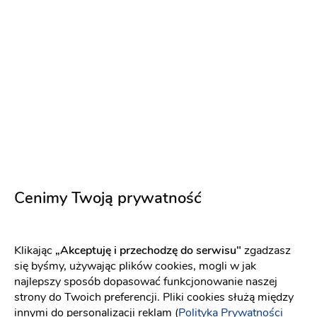
PREMIUM
Cenimy Twoją prywatność
Mroku
Klikając
„Akceptuję i przechodzę do serwisu"
zgadzasz
Dj na wesele
-
dojeżdzam
do: Olsztyn
się byśmy, używając plików cookies, mogli w jak
najlepszy sposób dopasować funkcjonowanie naszej
strony do Twoich preferencji. Pliki cookies służą między
Biesiada
Ciężki dym
innymi do personalizacji reklam (
Polityka Prywatności