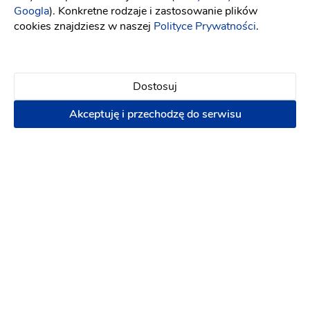
Terminy last minute!
Googla
). Konkretne rodzaje i zastosowanie plików
8.08.2026
15.08.2026
+ 24
cookies znajdziesz w naszej
Polityce Prywatności
.
2500 zł
Napisz wiadomość
Dostosuj
Akceptuję i przechodzę do serwisu