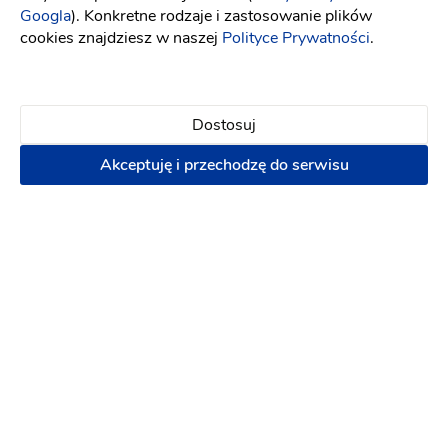
Googla
). Konkretne rodzaje i zastosowanie plików
cookies znajdziesz w naszej
Polityce Prywatności
.
Dostosuj
Akceptuję i przechodzę do serwisu
Filippo Pollino - muzyka włoska na żywo
Dj na wesele
-
dojeżdzam
do: Szczecin
Zespoły weselne
(10)
Disco
Wesele dwujęzyczne
Terminy last minute!