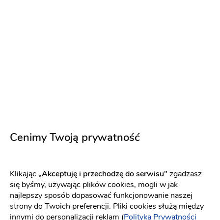
Dj Vojt & wodzirej
Dj na wesele
-
dojeżdzam
do: Szczecin
(12)
Cenimy Twoją prywatność
Biesiada
Własne oświetlenie
3000 zł
Klikając
„Akceptuję i przechodzę do serwisu"
zgadzasz
Napisz wiadomość
się byśmy, używając plików cookies, mogli w jak
najlepszy sposób dopasować funkcjonowanie naszej
strony do Twoich preferencji. Pliki cookies służą między
innymi do personalizacji reklam (
Polityka Prywatności
PREMIUM