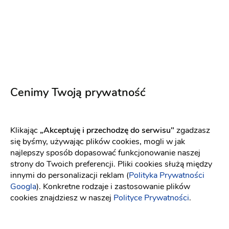
8 lat temu
Hanna S
Obsługa pomocna :) Atmosfera dobra :)
8 lat temu
Cenimy Twoją prywatność
Patrycja
P
Bardzo miła obsługa, pełen profesjonalizm,
Klikając
„Akceptuję i przechodzę do serwisu"
zgadzasz
cudowna atmosfera. Divina to pierwszy i ostatni
się byśmy, używając plików cookies, mogli w jak
salon w którym byłam :) Dzięki Pani Ewie
najlepszy sposób dopasować funkcjonowanie naszej
strony do Twoich preferencji. Pliki cookies służą między
znalazłam swoją wymarzoną suknię :)
innymi do personalizacji reklam (
Polityka Prywatności
9 lat temu
Googla
). Konkretne rodzaje i zastosowanie plików
cookies znajdziesz w naszej
Polityce Prywatności
.
Jadwiga W
JW