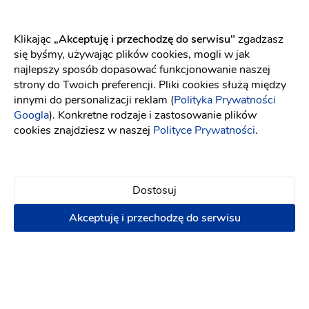
może też mnie spotkać. Pani Julita z całą swoją
brygadą uratowała mój ślub, i moje zdanie o sobie.
Klikając
„Akceptuję i przechodzę do serwisu"
zgadzasz
Weszłam do salonu smutna, zrezygnowana i
się byśmy, używając plików cookies, mogli w jak
zakompleksiona.. Wyszłam jako pewna siebie
najlepszy sposób dopasować funkcjonowanie naszej
kobieta i szczęśliwa przyszła Panna Młoda.
strony do Twoich preferencji. Pliki cookies służą między
Każdemu z całego serca życzę aby miał szansę
innymi do personalizacji reklam (
Polityka Prywatności
spotkać na swojej drodze tak cudowne osoby.
Googla
). Konkretne rodzaje i zastosowanie plików
Warto było jechać 300 km aby przekroczyć ten
cookies znajdziesz w naszej
Polityce Prywatności
.
magiczny próg i odnaleźć suknię na której
wspomnienie do tej pory mam łzy w oczach i
pewnie będzie tak jeszcze długo! To stanowczo za
Dostosuj
mało ale DZIĘKUJĘ ŻE JESTEŚCIE! Wszystkiego
najlepszego i samych sukcesów! Jesteście jedyne
Akceptuję i przechodzę do serwisu
w swoim rodzaju i bezsprzecznie niezastąpione!
8 lat temu
Pani Madziu baaaaardzo dziękujemy <3