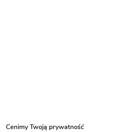
masę komplementów od moich weselnych gości -
bo to w wielkiej mierze właśnie wasza zasługa!!
Dziękuję!
1 rok temu
Edyta Ż
Suknia zjawiskowa zrobiła furorę. Dziękuję bardzo
za profesjonalne podejscie, dobór.
4 lata temu
Magdalena B
Brak mi słów, które oddadzą moją wdzięczność,
radość i wielką MIŁOŚĆ do tego salonu i
Cudownych kobiet tworzących go! Nigdy nie
Cenimy Twoją prywatność
spodziewałabym się, że mistyczny efekt wow