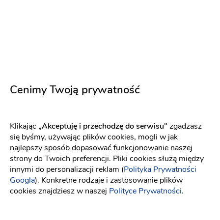
niepowtarzalna a co najważniejsze moja sukienkę
ślubną :)
7 lat temu
Daga L
miejsce, które powinna odwiedzić każda panna
Cenimy Twoją prywatność
młoda.
8 lat temu
Klikając
„Akceptuję i przechodzę do serwisu"
zgadzasz
się byśmy, używając plików cookies, mogli w jak
najlepszy sposób dopasować funkcjonowanie naszej
Justyna
J
strony do Twoich preferencji. Pliki cookies służą między
To cudowne miejsce pełne pozytywnych emocji -
innymi do personalizacji reklam (
Polityka Prywatności
wspaniała obsługa i obłędnie piękne suknie.
Googla
). Konkretne rodzaje i zastosowanie plików
cookies znajdziesz w naszej
Polityce Prywatności
.
8 lat temu