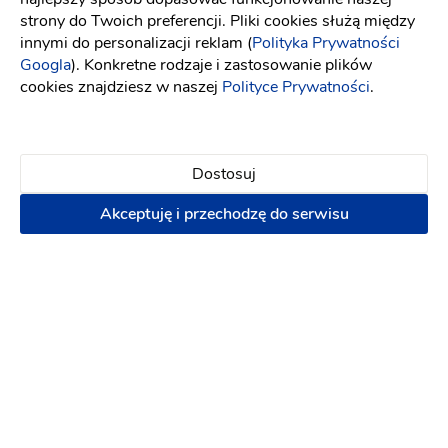
Polecam serdecznie!
strony do Twoich preferencji. Pliki cookies służą między
innymi do personalizacji reklam (
Polityka Prywatności
8 lat temu
Googla
). Konkretne rodzaje i zastosowanie plików
cookies znajdziesz w naszej
Polityce Prywatności
.
Mariola K
Noszę duzy rozmiar. Pani nie traktowala mnie
Dostosuj
przez to gorzej wręcz przeciwnie jestem
zachwycona obslugą i profesjonalizmem.Polecam
Akceptuję i przechodzę do serwisu
wszystkim baardzo gorąco. Suknie są piękne i
każda bedzie wyglądała zjawiskowo :)
9 lat temu
Magdalena M
Przemiła obsługa i piękne suknie! Jak najbardziej
polecam.
9 lat temu