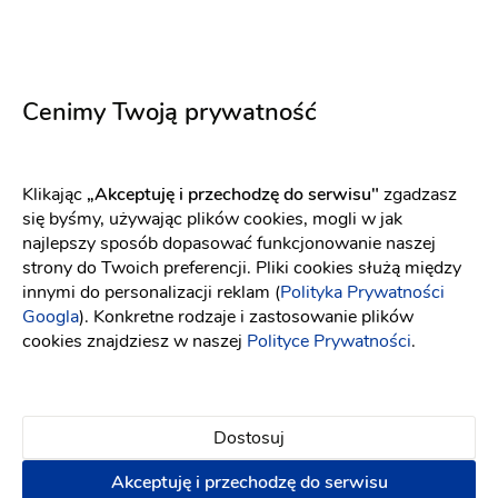
Cenimy Twoją prywatność
Klikając
„Akceptuję i przechodzę do serwisu"
zgadzasz
się byśmy, używając plików cookies, mogli w jak
najlepszy sposób dopasować funkcjonowanie naszej
strony do Twoich preferencji. Pliki cookies służą między
innymi do personalizacji reklam (
Polityka Prywatności
Googla
). Konkretne rodzaje i zastosowanie plików
Fajna Fabryka
cookies znajdziesz w naszej
Polityce Prywatności
.
Sklepy z dekoracjami
-
17 km
od: Pruszków
Dekoracje ślubne
Dekoracja kościoła
Dostosuj
(2)
Akceptuję i przechodzę do serwisu
Podziękowania dla gości
Podziękowania dla