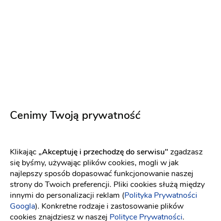
Cenimy Twoją prywatność
IzaBella make-up
Stylistka
:
Biskupiec
Klikając
„Akceptuję i przechodzę do serwisu"
zgadzasz
Uroda
Makijaż ślubny
się byśmy, używając plików cookies, mogli w jak
(2)
najlepszy sposób dopasować funkcjonowanie naszej
strony do Twoich preferencji. Pliki cookies służą między
Analiza kolorystyczna
Kreacja wizerunku
Makijaż
innymi do personalizacji reklam (
Polityka Prywatności
ślubny z dojazdem
Próbny makijaż ślubny
Googla
). Konkretne rodzaje i zastosowanie plików
Manicure i pedicure
cookies znajdziesz w naszej
Polityce Prywatności
.