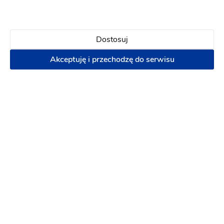
120 zł
Napisz wiadomość
Dostosuj
Akceptuję i przechodzę do serwisu
Beauty Room Marta Jurewicz