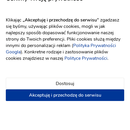
Strefa Beauty
Stylistka
:
Zielona Góra
Uroda
Makijaż ślubny
Klikając
„Akceptuję i przechodzę do serwisu"
zgadzasz
(14)
się byśmy, używając plików cookies, mogli w jak
najlepszy sposób dopasować funkcjonowanie naszej
Makijaż ślubny
Fryzura ślubna
Analiza
strony do Twoich preferencji. Pliki cookies służą między
kolorystyczna
Stylizacja ślubna
Makijaż ślubny z
innymi do personalizacji reklam (
Polityka Prywatności
dojazdem
Googla
). Konkretne rodzaje i zastosowanie plików
cookies znajdziesz w naszej
Polityce Prywatności
.
Terminy last minute!
8.08.2026
15.08.2026
+ 24
50 zł
Dostosuj
Napisz wiadomość
Akceptuję i przechodzę do serwisu
Popularne w okolicy: