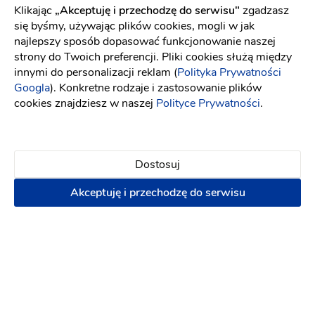
Klikając
„Akceptuję i przechodzę do serwisu"
zgadzasz
się byśmy, używając plików cookies, mogli w jak
Salon Ślubny Lori
Umów spotkanie
najlepszy sposób dopasować funkcjonowanie naszej
strony do Twoich preferencji. Pliki cookies służą między
Gorzów Wielkopolski
innymi do personalizacji reklam (
Polityka Prywatności
Googla
). Konkretne rodzaje i zastosowanie plików
cookies znajdziesz w naszej
Polityce Prywatności
.
Elizabeth Passion Kraków
Umów spotkanie
Kraków
Dostosuj
(66)
Akceptuję i przechodzę do serwisu
Elizabeth Passion Konin
Umów spotkanie
Konin
(40)
COLETTE Salon Mody Ślubnej
Umów spotkanie