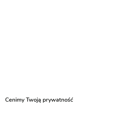
Kędzierzyn-Koźle
(11)
Salon Ślubny ADEL MODA
Umów spotkanie
Staszów
(10)
MARIBEL Salon Sukien Ślubnych
Umów spotkanie
Bolesławiec
(8)
Vestido - Salon i Komis
Umów spotkanie
Cenimy Twoją prywatność
Lublin
(4)