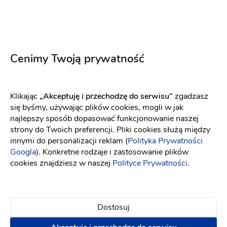
Salon Ślubny ADEL MODA
Umów spotkanie
Staszów
(10)
Cenimy Twoją prywatność
MARIBEL Salon Sukien Ślubnych
Umów spotkanie
Bolesławiec
Klikając
„Akceptuję i przechodzę do serwisu"
zgadzasz
(8)
się byśmy, używając plików cookies, mogli w jak
najlepszy sposób dopasować funkcjonowanie naszej
strony do Twoich preferencji. Pliki cookies służą między
Vestido - Salon i Komis
Umów spotkanie
innymi do personalizacji reklam (
Polityka Prywatności
Googla
). Konkretne rodzaje i zastosowanie plików
Lublin
cookies znajdziesz w naszej
Polityce Prywatności
.
(4)
Salon Ślubny Lori
Umów spotkanie
Dostosuj
Gorzów Wielkopolski