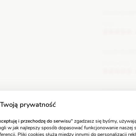
SALON ŚLUBN
Mielec
(
SALON ŚLUBN
Busko-Zdrój
(
Studio Ślubne 
Kędzierzyn-Koź
Twoją prywatność
(
ceptuję i przechodzę do serwisu"
zgadzasz się byśmy, używają
ogli w jak najlepszy sposób dopasować funkcjonowanie naszej 
Salon Ślubny
erencji. Pliki cookies służą między innymi do personalizacji re