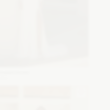
lizabeth Passion
5752
ason: Prosta
Dekolt: Pod szyję
Długość rękawa:
ez ramiączek, Z długim rękawem
Zobacz szczegóły