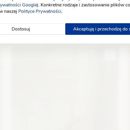
rywatności Googla
). Konkretne rodzaje i zastosowanie plików c
 w naszej
Polityce Prywatności
.
Dostosuj
Akceptuję i przechodzę do
Elizabeth Passion
5655
A
Fason: Princessa
Dekolt: Serce
Długość rękawa: Bez
F
ramiączek, Z długim rękawem, Opuszczony na ramiona,
B
Inny
Zobacz szczegóły