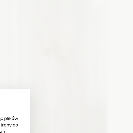
Zobacz szczegóły
c plików
strony do
klam