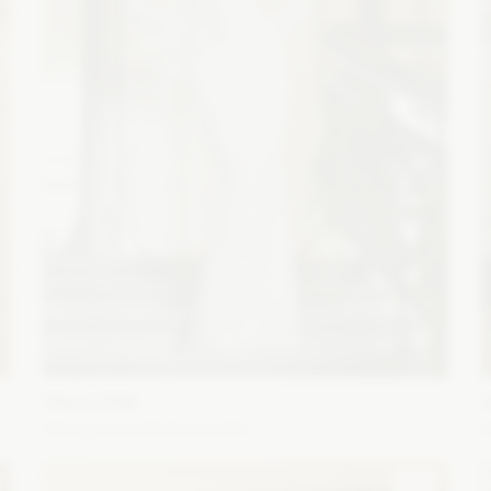
YOLO LOOK
Olympia śmietankowa biel
A
Fason: Prosta
Dekolt: W łódkę
Długość rękawa: Bez
F
ramiączek, Z długim rękawem
d