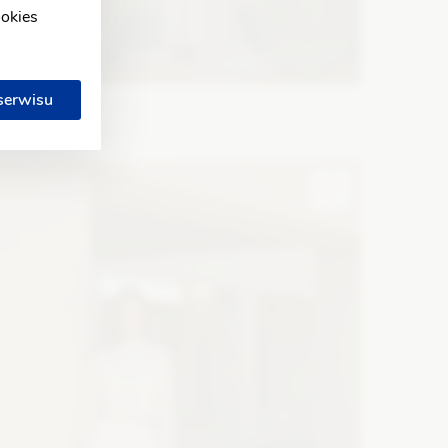
ookies
 serwisu
YOLO LOOK
urora jasny róż
ason: Prosta
Dekolt: Pod szyję
Długość rękawa:
ez ramiączek, Bez rękawów
Zobacz szczegóły