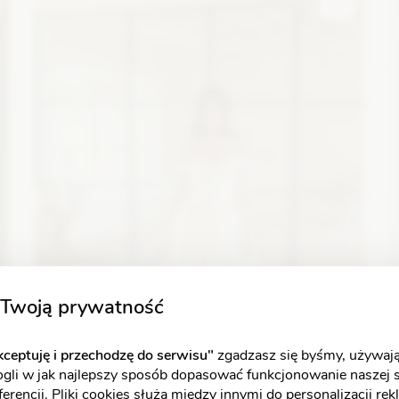
Zobacz szczegóły
Twoją prywatność
ceptuję i przechodzę do serwisu"
zgadzasz się byśmy, używają
ogli w jak najlepszy sposób dopasować funkcjonowanie naszej 
erencji. Pliki cookies służą między innymi do personalizacji re