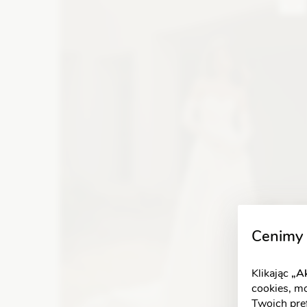
Zobacz szczegóły
Cenimy 
Klikając
„Ak
cookies, m
Twoich pref