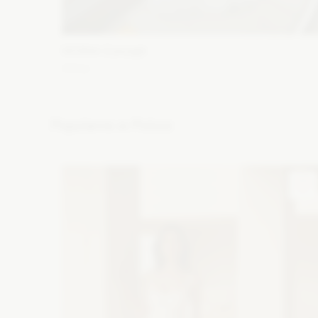
WONA Concept
Alma
Fason: Syrena
Dekolt: Głęboki dekolt, Pod szyję, Inny
dekolt, Litera V
Długość rękawa: Krótki
Popularne w Polsce
Zobacz szczegóły