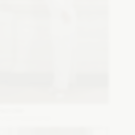
YOLO LOOK
urelia śmietankowa biel
ason: Prosta
Dekolt: Pod szyję
Długość rękawa: Z
ługim rękawem