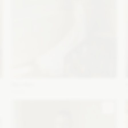
Maco Maco
E
Amelie
e
Fason: Prosta, Syrena
Dekolt: Serce
Długość rękawa:
F
im
Bez ramiączek, Bez rękawów, Z długim rękawem
B
Zobacz szczegóły