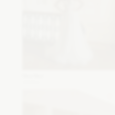
Maco Maco
Valentina
Fason: Prosta, Litera A, Princessa, Empire
Dekolt: Serc
Długość rękawa: Bez ramiączek, Bez rękawów, Z dług
rękawem, Opuszczony na ramiona, Ramiączka
Zobacz szczegóły