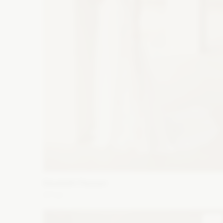
Elizabeth Passion
5712
Fason: Prosta
Dekolt: Serce
Długość rękawa: Bez
rękawów, Ramiączka