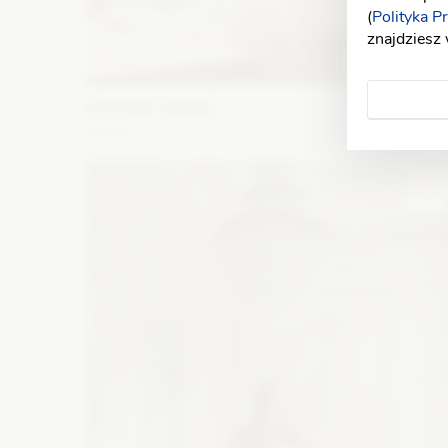
(
Polityka P
znajdziesz
Elizabeth Passion
5721
Fason: Litera A
Dekolt: Serce
Długość rękawa: Bez
ramiączek, Bez rękawów
Zobacz szczegóły