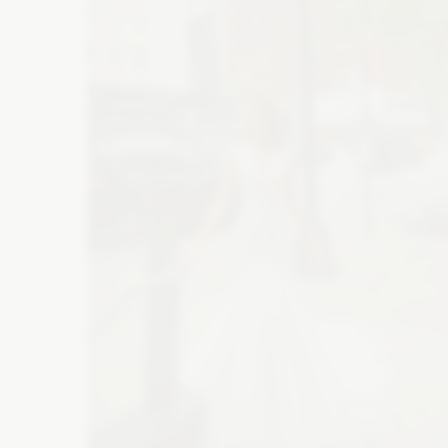
Atrakcje na wesele
M
Wesele w górach
Suknie wieczorowe
Bi
Szklarnia na wesele
Wesele na plaży
Buty ślubne
Ba
Folwark na wesele
Catering
De
Zaproszenia
Ko
Wyślij z