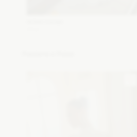
WONA Concept
Alma
Fason: Syrena
Dekolt: Głęboki dekolt, Pod szyję, Inny
dekolt, Litera V
Długość rękawa: Krótki
Popularne w Polsce
Zobacz szczegóły