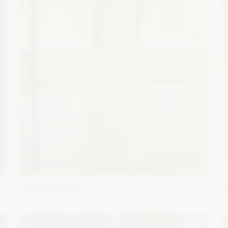
Elizabeth Passion
5656
A
Fason: Prosta
Długość rękawa: Bez rękawów,
F
Opuszczony na ramiona, Ramiączka
Dekolt: Litera V
B