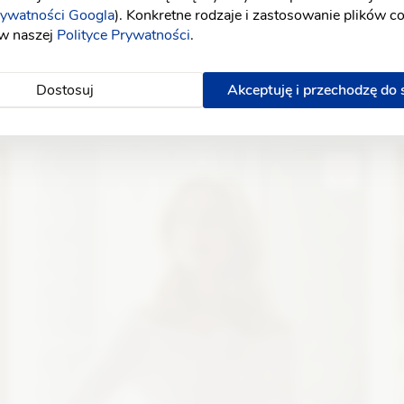
rywatności Googla
). Konkretne rodzaje i zastosowanie plików c
 w naszej
Polityce Prywatności
.
Dostosuj
Akceptuję i przechodzę do
YOLO LOOK
Olympia jasny róż
A
Fason: Prosta
Dekolt: W łódkę
Długość rękawa: Bez
F
ramiączek, Z długim rękawem
r
Zobacz szczegóły