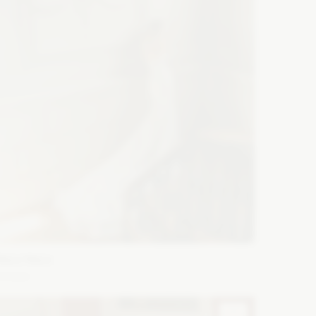
Maco Maco
melie
ason: Prosta, Syrena
Dekolt: Serce
Długość rękawa:
ez ramiączek, Bez rękawów, Z długim rękawem