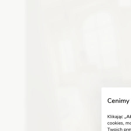
Zobacz szczegóły
Cenimy 
Klikając
„Ak
cookies, m
Twoich pref