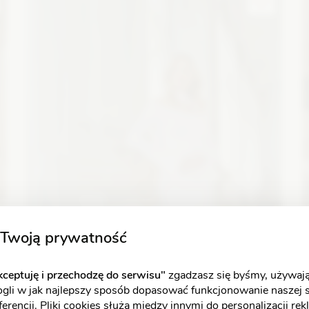
Zobacz szczegóły
Twoją prywatność
ceptuję i przechodzę do serwisu"
zgadzasz się byśmy, używają
ogli w jak najlepszy sposób dopasować funkcjonowanie naszej 
erencji. Pliki cookies służą między innymi do personalizacji re