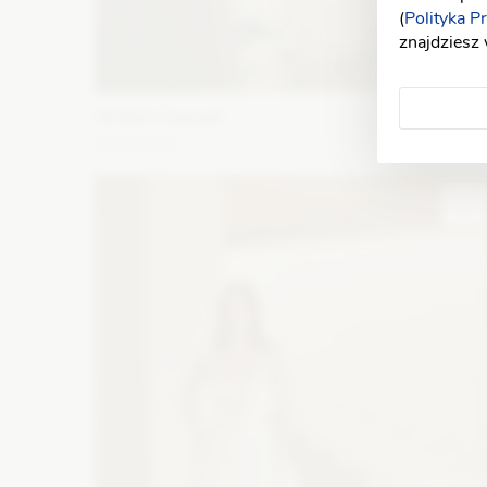
(
Polityka P
znajdziesz
WONA Concept
Arabesque
Fason: Syrena
Dekolt: Serce
Długość rękawa: Bez
ramiączek, Z długim rękawem, Opuszczony na ramiona
Zobacz szczegóły