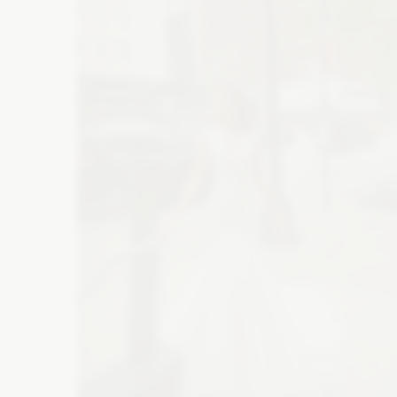
Atrakcje na wesele
M
Wesele w górach
Suknie wieczorowe
Bi
Szklarnia na wesele
Wesele na plaży
Buty ślubne
Ba
Folwark na wesele
Catering
De
Zaproszenia
Ko
Wyślij z