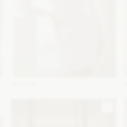
YOLO LOOK
E
Selene jasny róż
z
Fason: Prosta
Dekolt: W łódkę
Długość rękawa: Bez
F
ramiączek, Z długim rękawem, Opuszczony na ramiona
Z
Zobacz szczegóły