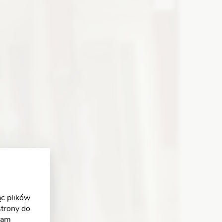
Zobacz szczegóły
c plików
strony do
klam