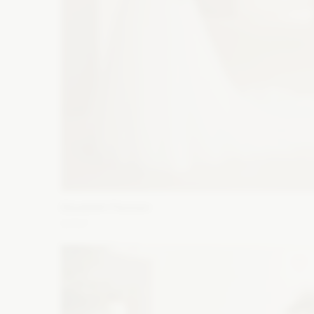
Elizabeth Passion
5707
Fason: Princessa
Dekolt: Serce
Długość rękawa: Be
rękawów, Ramiączka
Zobacz szczegóły