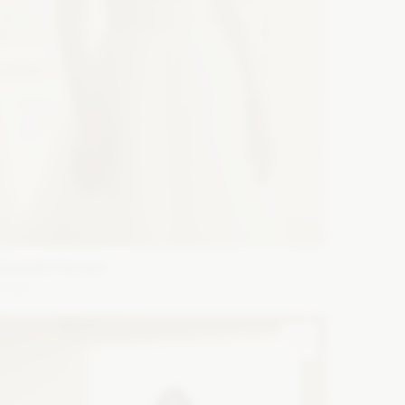
lizabeth Passion
5749
ason: Princessa
Dekolt: Pod szyję
Długość rękawa:
 długim rękawem
Zobacz szczegóły