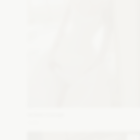
WONA Concept
Aster
Fason: Princessa
Dekolt: W łódkę
Długość rękawa:
Bez ramiączek, Bez rękawów