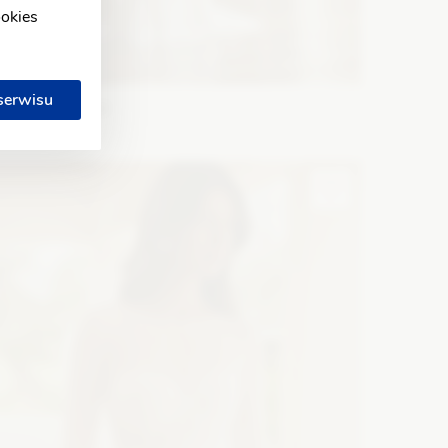
ookies
 serwisu
WONA Concept
marant
ason: Syrena
Dekolt: W łódkę
Długość rękawa: Bez
amiączek, Bez rękawów
Zobacz szczegóły