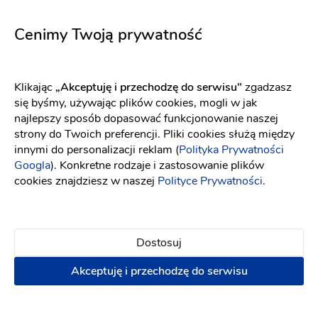
Comet
5716
Fason: Princessa
Dekolt: Serce
Fason: Princessa
Długość rękawa: Bez r
Dekolt: Serce
Cenimy Twoją prywatność
Klikając
„Akceptuję i przechodzę do serwisu"
zgadzasz
się byśmy, używając plików cookies, mogli w jak
najlepszy sposób dopasować funkcjonowanie naszej
strony do Twoich preferencji. Pliki cookies służą między
innymi do personalizacji reklam (
Polityka Prywatności
Googla
). Konkretne rodzaje i zastosowanie plików
cookies znajdziesz w naszej
Polityce Prywatności
.
Dostosuj
Akceptuję i przechodzę do serwisu
Maco Maco
Elizabeth Passion
Mona
5711
Fason: Prosta, Syrena
Dekolt: Serce
Fason: Syrena
Długość rękawa: B
Długość rękawa: Bez rękawów, Ramiączka