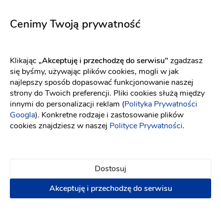
Ophelia śmietankowa biel
5747
Fason: Prosta
Dekolt: W łódkę
Fason: Prosta
Długość rękawa: Bez ra
Długość rękawa: Bez rękawów, Ramiączka
Cenimy Twoją prywatność
Klikając
„Akceptuję i przechodzę do serwisu"
zgadzasz
się byśmy, używając plików cookies, mogli w jak
najlepszy sposób dopasować funkcjonowanie naszej
strony do Twoich preferencji. Pliki cookies służą między
innymi do personalizacji reklam (
Polityka Prywatności
Googla
). Konkretne rodzaje i zastosowanie plików
cookies znajdziesz w naszej
Polityce Prywatności
.
Dostosuj
Akceptuję i przechodzę do serwisu
YOLO LOOK
Elizabeth Passion
Aurelia śmietankowa biel
5711
Fason: Prosta
Dekolt: Pod szyję
Fason: Syrena
Długość rękawa: Z dłu
Długość rękawa: Bez rękawów, Ramiączka