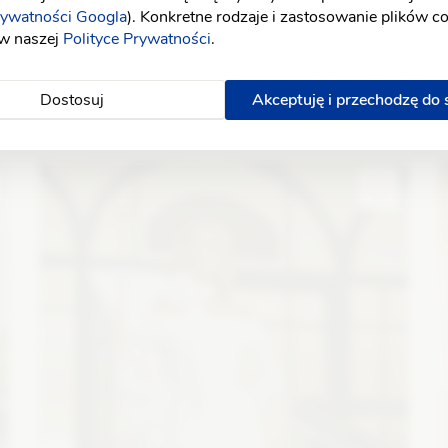
rywatności Googla
). Konkretne rodzaje i zastosowanie plików c
 w naszej
Polityce Prywatności
.
Dostosuj
Akceptuję i przechodzę do
Maco Maco
Gloria
I
Fason: Prosta, Litera A, Princessa, Klasyczny, Empire
F
Dekolt: Dekolt asymetryczny, Inny dekolt, Litera V
r
Długość rękawa: Bez rękawów, Opuszczony na ramiona
Zobacz szczegóły