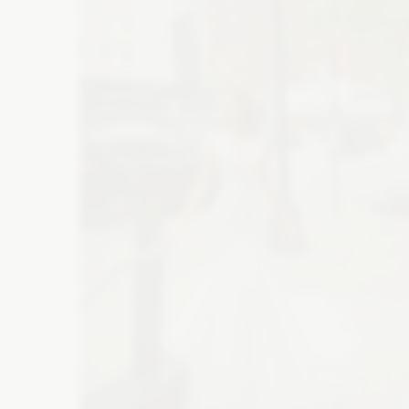
Atrakcje na wesele
M
Wesele w górach
Suknie wieczorowe
Bi
Szklarnia na wesele
Wesele na plaży
Buty ślubne
Ba
Folwark na wesele
Catering
De
Zaproszenia
Ko
Wyślij z