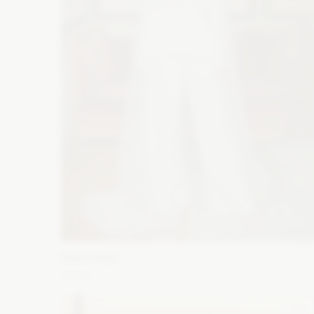
Maco Maco
Atena
Fason: Prosta, Klasyczny
Dekolt: Dekolt amerykański,
Głęboki dekolt, Serce, Litera V
Długość rękawa: Z