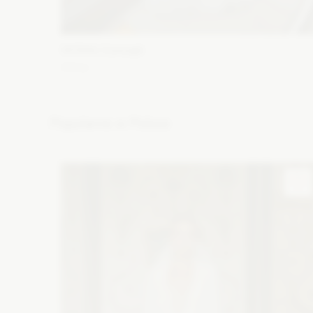
WONA Concept
Alma
Fason: Syrena
Dekolt: Głęboki dekolt, Pod szyję, Inny
dekolt, Litera V
Długość rękawa: Krótki
Popularne w Polsce
Zobacz szczegóły