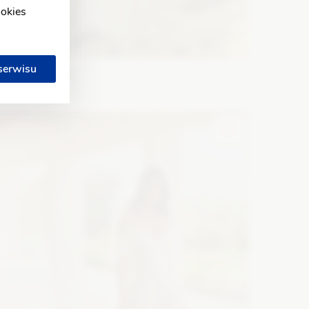
ookies
 serwisu
WONA Concept
ndigo
ason: Prosta, Syrena
Dekolt: Pod szyję
Długość
ękawa: Bez ramiączek, Z długim rękawem
Zobacz szczegóły