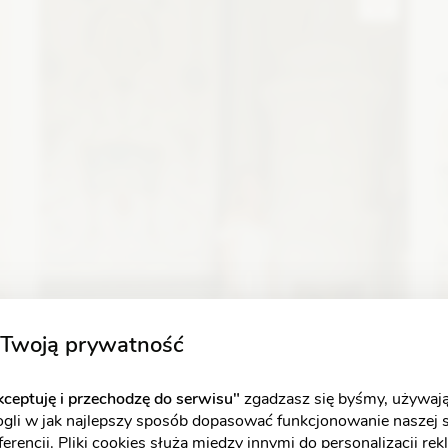
Zobacz szczegóły
Twoją prywatność
ceptuję i przechodzę do serwisu"
zgadzasz się byśmy, używają
ogli w jak najlepszy sposób dopasować funkcjonowanie naszej 
erencji. Pliki cookies służą między innymi do personalizacji re