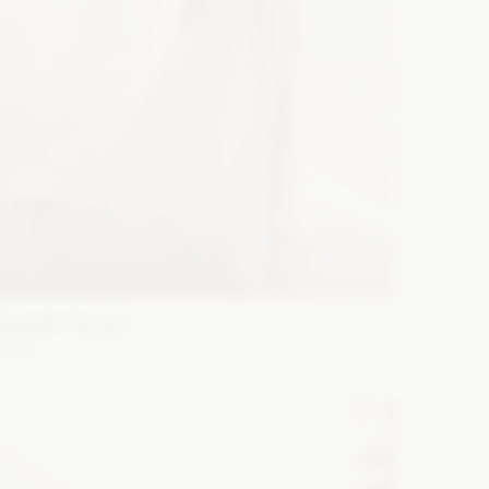
lizabeth Passion
5726
ason: Litera A
Dekolt: Serce
Długość rękawa: Bez
ękawów, Opuszczony na ramiona, Inny
Zobacz szczegóły