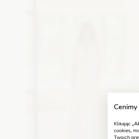
długim rękawem
Zobacz szczegóły
Cenimy 
Klikając
„Ak
cookies, m
Twoich pref