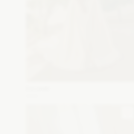
Eva Lendel
Archi
Fason: Prosta, Syrena, Princessa
Dekolt: Prosty, W
łódkę, Inny dekolt
Długość rękawa: Bez ramiączek, Bez
rękawów
Zobacz szczegóły