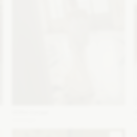
WONA Concept
Arabesque
E
Fason: Syrena
Dekolt: Serce
Długość rękawa: Bez
F
ramiączek, Z długim rękawem, Opuszczony na ramiona
r