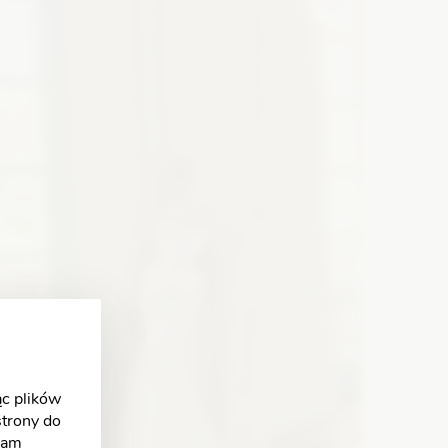
Zobacz szczegóły
c plików
strony do
klam