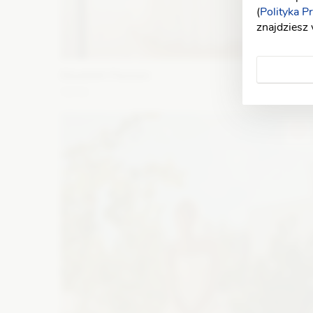
(
Polityka P
znajdziesz
Elizabeth Passion
5656
Fason: Prosta
Długość rękawa: Bez rękawów,
Opuszczony na ramiona, Ramiączka
Dekolt: Litera V
Zobacz szczegóły