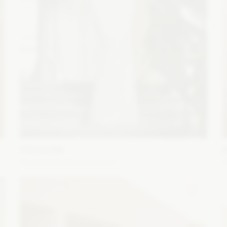
YOLO LOOK
E
Olympia śmietankowa biel
Fason: Prosta
Dekolt: W łódkę
Długość rękawa: Bez
F
ramiączek, Z długim rękawem
r
Zobacz szczegóły