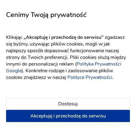
5653
5726
Fason: Princessa
Dekolt: Inny dekolt, Litera V
Fason: Litera A
Dekolt: Serce
Długość r
Cenimy Twoją prywatność
Klikając
„Akceptuję i przechodzę do serwisu"
zgadzasz
się byśmy, używając plików cookies, mogli w jak
najlepszy sposób dopasować funkcjonowanie naszej
strony do Twoich preferencji. Pliki cookies służą między
innymi do personalizacji reklam (
Polityka Prywatności
Googla
). Konkretne rodzaje i zastosowanie plików
cookies znajdziesz w naszej
Polityce Prywatności
.
Dostosuj
Akceptuję i przechodzę do serwisu
Elizabeth Passion
WONA Concept
5704
Code
Fason: Princessa
Dekolt: Głęboki dekolt, Prosty, Inny dekolt, Litera V
Fason: Prosta, Princessa
D