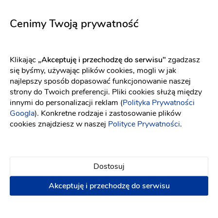
5737
5752
Fason: Princessa
Dekolt: Serce
Fason: Prosta
Długość rękawa: Bez ra
Dekolt: Pod szyję
Cenimy Twoją prywatność
Klikając
„Akceptuję i przechodzę do serwisu"
zgadzasz
się byśmy, używając plików cookies, mogli w jak
najlepszy sposób dopasować funkcjonowanie naszej
strony do Twoich preferencji. Pliki cookies służą między
innymi do personalizacji reklam (
Polityka Prywatności
Googla
). Konkretne rodzaje i zastosowanie plików
cookies znajdziesz w naszej
Polityce Prywatności
.
Dostosuj
Akceptuję i przechodzę do serwisu
Elizabeth Passion
Maco Maco
5717
Madelaine
Fason: Princessa
Dekolt: Prosty
Długość rękawa: Bez r
Fason: Prosta, Litera A, Princessa, Empire