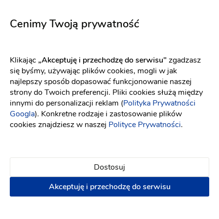
5750
Gloria
Fason: Princessa
Dekolt: Serce
Długość rękawa: Bez r
Fason: Prosta, Litera A, Princessa, Klasyczny, Empire
Cenimy Twoją prywatność
Klikając
„Akceptuję i przechodzę do serwisu"
zgadzasz
się byśmy, używając plików cookies, mogli w jak
najlepszy sposób dopasować funkcjonowanie naszej
strony do Twoich preferencji. Pliki cookies służą między
innymi do personalizacji reklam (
Polityka Prywatności
Googla
). Konkretne rodzaje i zastosowanie plików
cookies znajdziesz w naszej
Polityce Prywatności
.
Dostosuj
Akceptuję i przechodzę do serwisu
Elizabeth Passion
Eva Lendel
5752
Chester
Fason: Prosta
Dekolt: Pod szyję
Fason: Prosta
Długość rękawa: Bez r
Dekolt: Pod szyję