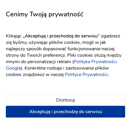
5727
Atena
Fason: Prosta, Litera A
Dekolt: W łódkę
Długość rękawa
Fason: Prosta, Klasyczny
D
Cenimy Twoją prywatność
Klikając
„Akceptuję i przechodzę do serwisu"
zgadzasz
się byśmy, używając plików cookies, mogli w jak
najlepszy sposób dopasować funkcjonowanie naszej
strony do Twoich preferencji. Pliki cookies służą między
innymi do personalizacji reklam (
Polityka Prywatności
Googla
). Konkretne rodzaje i zastosowanie plików
cookies znajdziesz w naszej
Polityce Prywatności
.
Dostosuj
Akceptuję i przechodzę do serwisu
Elizabeth Passion
Eva Lendel
5751
Brittel
Fason: Princessa
Dekolt: Dekolt asymetryczny, Inny dekolt
Fason: Prosta, Litera A
Deko