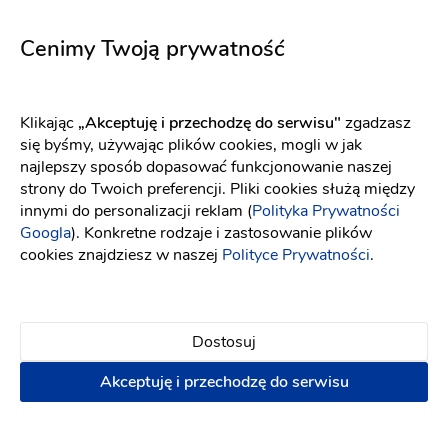
5659
5752
Fason: Princessa
Dekolt: W łódkę
Fason: Prosta
Długość rękawa: Bez
Dekolt: Pod szyję
Cenimy Twoją prywatność
Klikając
„Akceptuję i przechodzę do serwisu"
zgadzasz
się byśmy, używając plików cookies, mogli w jak
najlepszy sposób dopasować funkcjonowanie naszej
strony do Twoich preferencji. Pliki cookies służą między
innymi do personalizacji reklam (
Polityka Prywatności
Googla
). Konkretne rodzaje i zastosowanie plików
cookies znajdziesz w naszej
Polityce Prywatności
.
Dostosuj
Akceptuję i przechodzę do serwisu
Elizabeth Passion
Elizabeth Passion
5714
5739
Fason: Syrena
Dekolt: Głęboki dekolt, Serce, Inny dekolt
Fason: Litera A
Dekolt: Głęboki dekolt, Serce