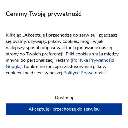
5701
5753
Fason: Princessa
Dekolt: Serce
Fason: Litera A
Długość rękawa: Bez ra
Dekolt: Serce
Cenimy Twoją prywatność
Klikając
„Akceptuję i przechodzę do serwisu"
zgadzasz
się byśmy, używając plików cookies, mogli w jak
najlepszy sposób dopasować funkcjonowanie naszej
strony do Twoich preferencji. Pliki cookies służą między
innymi do personalizacji reklam (
Polityka Prywatności
Googla
). Konkretne rodzaje i zastosowanie plików
cookies znajdziesz w naszej
Polityce Prywatności
.
Dostosuj
Akceptuję i przechodzę do serwisu
Elizabeth Passion
WONA Concept
5750
Code
Fason: Princessa
Dekolt: Serce
Długość rękawa: Bez r
Fason: Prosta, Princessa
D