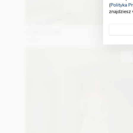
(
Polityka P
znajdziesz
WONA Concept
Indigo
Fason: Prosta, Syrena
Dekolt: Pod szyję
Długość
rękawa: Bez ramiączek, Z długim rękawem
Zobacz szczegóły