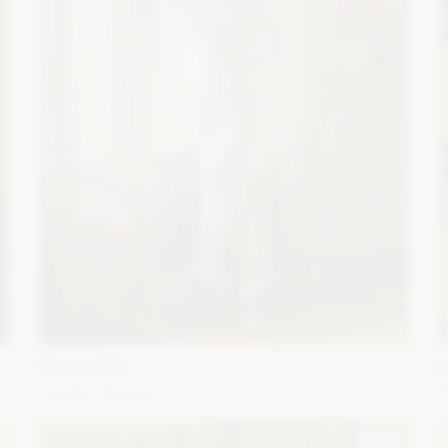
YOLO LOOK
E
Aurelia różowa
Fason: Prosta
Dekolt: Pod szyję
Długość rękawa: Z
F
Na
długim rękawem
r