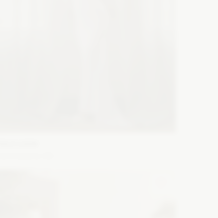
YOLO LOOK
urora jasny róż
ason: Prosta
Dekolt: Pod szyję
Długość rękawa:
ez ramiączek, Bez rękawów
Zobacz szczegóły