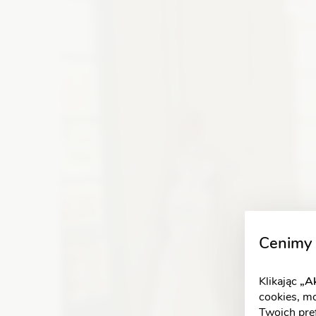
jedno ramię
Zobacz szczegóły
Cenimy 
Klikając
„Ak
cookies, m
Twoich pref