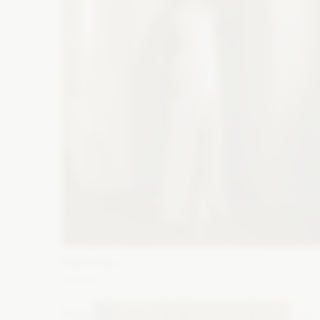
Maco Maco
Chiara
Fason: Prosta, Syrena, Litera A, Klasyczny
Dekolt:
Dekolt asymetryczny
Długość rękawa: Bez rękawów, 