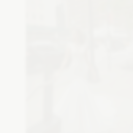
Atrakcje na wesele
M
Wesele w górach
Suknie wieczorowe
Bi
Szklarnia na wesele
Wesele na plaży
Buty ślubne
Ba
Folwark na wesele
Catering
De
Zaproszenia
Ko
Wyślij z