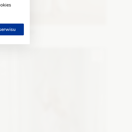
ookies
 serwisu
lizabeth Passion
5746
ason: Prosta
Dekolt: Serce
Długość rękawa: Bez
amiączek, Bez rękawów, Opuszczony na ramiona
Zobacz szczegóły