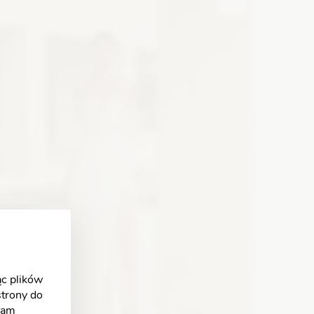
Zobacz szczegóły
c plików
strony do
klam