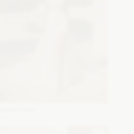
lizabeth Passion
5727
ason: Prosta, Litera A
Dekolt: W łódkę
Długość
ękawa: Bez rękawów, Ramiączka