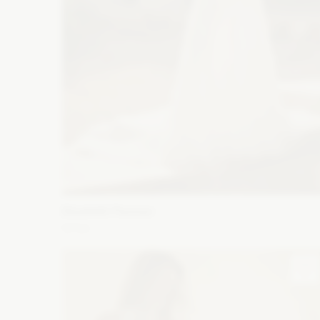
Elizabeth Passion
5721
Fason: Litera A
Dekolt: Serce
Długość rękawa: Bez
ramiączek, Bez rękawów
Zobacz szczegóły