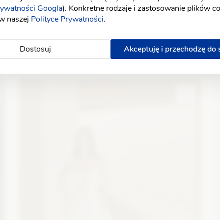
rywatności Googla
). Konkretne rodzaje i zastosowanie plików c
 w naszej
Polityce Prywatności
.
Dostosuj
Akceptuję i przechodzę do
Elizabeth Passion
E
5718
Fason: Princessa
Długość rękawa: Bez rękawów,
F
Ramiączka
Dekolt: Litera V
r
Zobacz szczegóły