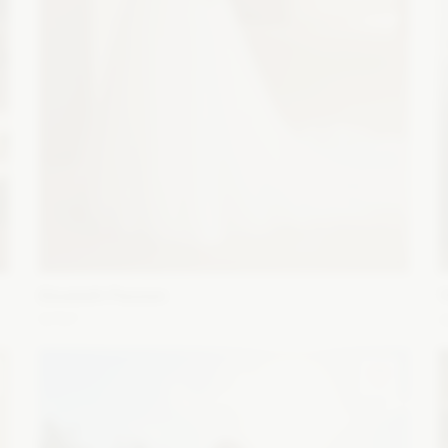
Elizabeth Passion
5707
A
Fason: Princessa
Dekolt: Serce
Długość rękawa: Bez
F
rękawów, Ramiączka
B
Zobacz szczegóły