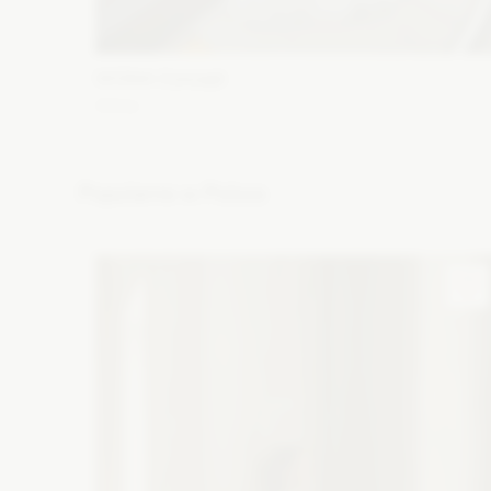
WONA Concept
Alma
Fason: Syrena
Dekolt: Głęboki dekolt, Pod szyję, Inny
dekolt, Litera V
Długość rękawa: Krótki
Popularne w Polsce
Zobacz szczegóły