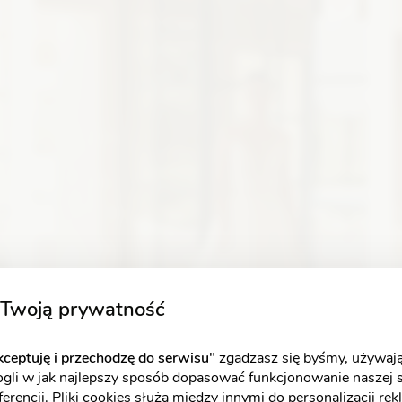
Zobacz szczegóły
Twoją prywatność
ceptuję i przechodzę do serwisu"
zgadzasz się byśmy, używają
ogli w jak najlepszy sposób dopasować funkcjonowanie naszej 
erencji. Pliki cookies służą między innymi do personalizacji re