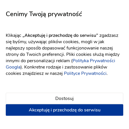
5731
Code
Fason: Princessa
Dekolt: Serce
Długość rękawa: Bez ra
Fason: Prosta, Princessa
D
Cenimy Twoją prywatność
Klikając
„Akceptuję i przechodzę do serwisu"
zgadzasz
się byśmy, używając plików cookies, mogli w jak
najlepszy sposób dopasować funkcjonowanie naszej
strony do Twoich preferencji. Pliki cookies służą między
innymi do personalizacji reklam (
Polityka Prywatności
Googla
). Konkretne rodzaje i zastosowanie plików
cookies znajdziesz w naszej
Polityce Prywatności
.
Dostosuj
Akceptuję i przechodzę do serwisu
Maco Maco
Eva Lendel
Chiara
Brittel
Fason: Prosta, Syrena, Litera A, Klasyczny
Dekolt: Dekolt 
Fason: Prosta, Litera A
Deko