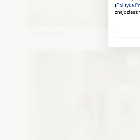
(
Polityka P
znajdziesz
Elizabeth Passion
5731
Fason: Princessa
Dekolt: Serce
Długość rękawa: Be
ramiączek, Bez rękawów
Zobacz szczegóły