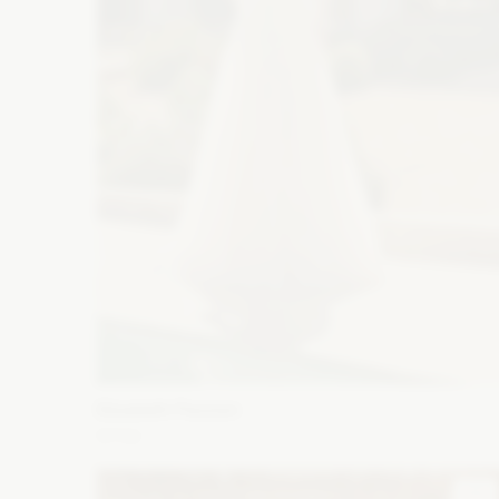
Elizabeth Passion
5742
Fason: Princessa
Dekolt: Serce
Długość rękawa: Be
ramiączek, Bez rękawów, Z długim rękawem, Opuszczony