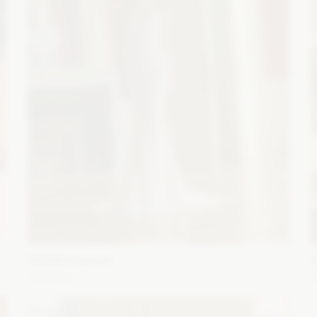
WONA Concept
E
Amarant
z
Fason: Syrena
Dekolt: W łódkę
Długość rękawa: Bez
F
ramiączek, Bez rękawów
R