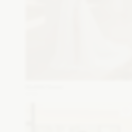
Elizabeth Passion
5716
Fason: Princessa
Dekolt: Serce
Długość rękawa: Be
ramiączek, Z długim rękawem, Opuszczony na ramiona
Zobacz szczegóły