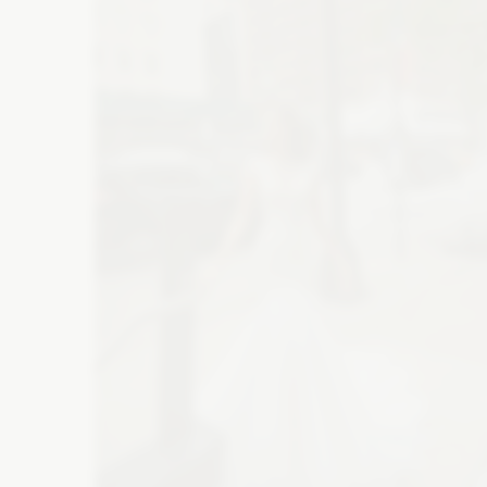
Atrakcje na wesele
M
Wesele w górach
Suknie wieczorowe
Bi
Szklarnia na wesele
Wesele na plaży
Buty ślubne
Ba
Folwark na wesele
Catering
De
Zaproszenia
Ko
Wyślij z