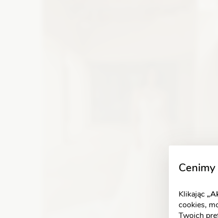
na ramiona
Zobacz szczegóły
Cenimy 
Klikając
„Ak
cookies, m
Twoich pref