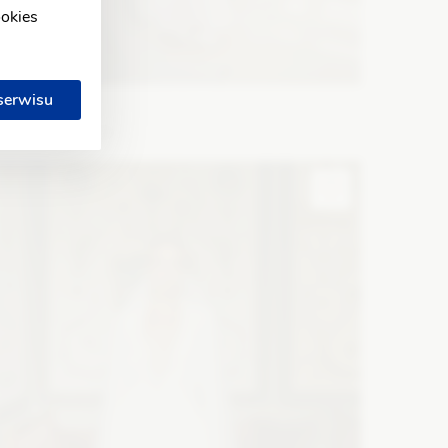
ookies
 serwisu
YOLO LOOK
phelia jasny róż
ason: Prosta
Dekolt: W łódkę
Długość rękawa: Bez
amiączek, Bez rękawów, Opuszczony na ramiona
Zobacz szczegóły