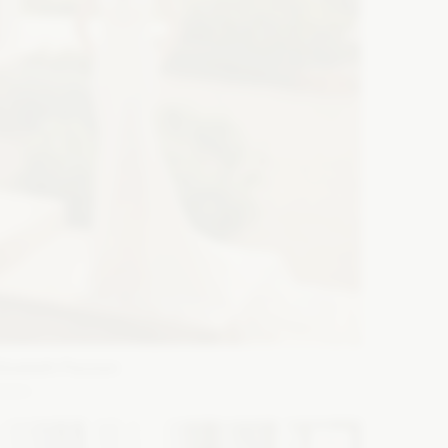
lizabeth Passion
5660
ason: Syrena
Długość rękawa: Bez rękawów,
amiączka
Dekolt: Litera V