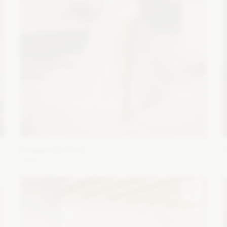
Elizabeth Passion
5727
A
z
Fason: Prosta, Litera A
Dekolt: W łódkę
Długość
F
rękawa: Bez rękawów, Ramiączka
G
d
Zobacz szczegóły