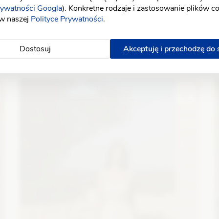
rywatności Googla
). Konkretne rodzaje i zastosowanie plików c
 w naszej
Polityce Prywatności
.
Dostosuj
Akceptuję i przechodzę do
WONA Concept
Indigo
O
z
Fason: Prosta, Syrena
Dekolt: Pod szyję
Długość
F
rękawa: Bez ramiączek, Z długim rękawem
r
Zobacz szczegóły