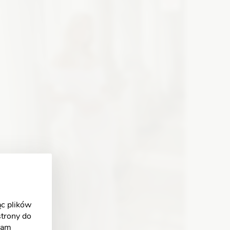
Zobacz szczegóły
c plików
strony do
klam