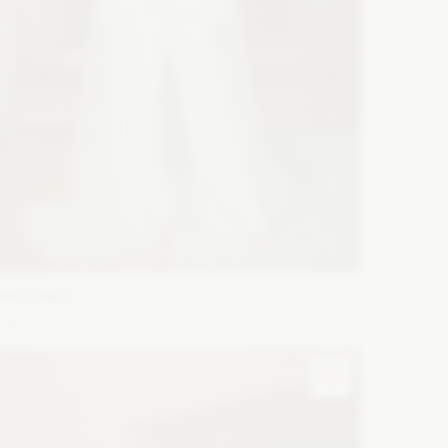
Maco Maco
tena
ason: Prosta, Klasyczny
Dekolt: Dekolt amerykański,
łęboki dekolt, Serce, Litera V
Długość rękawa: Z
ługim rękawem
Zobacz szczegóły