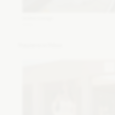
WONA Concept
Alma
Fason: Syrena
Dekolt: Głęboki dekolt, Pod szyję, Inny
dekolt, Litera V
Długość rękawa: Krótki
Popularne w Polsce
Zobacz szczegóły