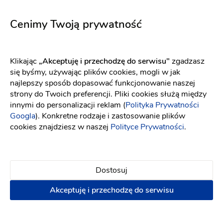
Serafine jasny róż
Herrera
Fason: Prosta
Dekolt: W łódkę
Fason: Prosta, Syrena
Długość rękawa: Bez ra
Dekolt: Pod szyję, Inny dekolt
Cenimy Twoją prywatność
Klikając
„Akceptuję i przechodzę do serwisu"
zgadzasz
się byśmy, używając plików cookies, mogli w jak
najlepszy sposób dopasować funkcjonowanie naszej
strony do Twoich preferencji. Pliki cookies służą między
innymi do personalizacji reklam (
Polityka Prywatności
Googla
). Konkretne rodzaje i zastosowanie plików
cookies znajdziesz w naszej
Polityce Prywatności
.
Dostosuj
Akceptuję i przechodzę do serwisu
YOLO LOOK
Elizabeth Passion
Aurora śmietankowa biel
5737
Fason: Prosta
Dekolt: Pod szyję
Fason: Princessa
Długość rękawa: Bez r
Dekolt: Serce