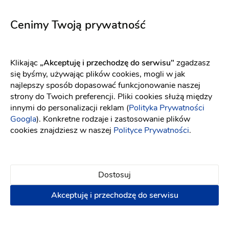
5725
5735
Fason: Princessa
Dekolt: Serce
Fason: Prosta
Długość rękawa: Bez ra
Dekolt: Prosty
Cenimy Twoją prywatność
Klikając
„Akceptuję i przechodzę do serwisu"
zgadzasz
się byśmy, używając plików cookies, mogli w jak
najlepszy sposób dopasować funkcjonowanie naszej
strony do Twoich preferencji. Pliki cookies służą między
innymi do personalizacji reklam (
Polityka Prywatności
Googla
). Konkretne rodzaje i zastosowanie plików
cookies znajdziesz w naszej
Polityce Prywatności
.
Dostosuj
Akceptuję i przechodzę do serwisu
Elizabeth Passion
Maco Maco
5712
Victoria
Fason: Prosta
Dekolt: Serce
Długość rękawa: Bez ręka
Fason: Prosta, Syrena, Litera A, Klasyczny