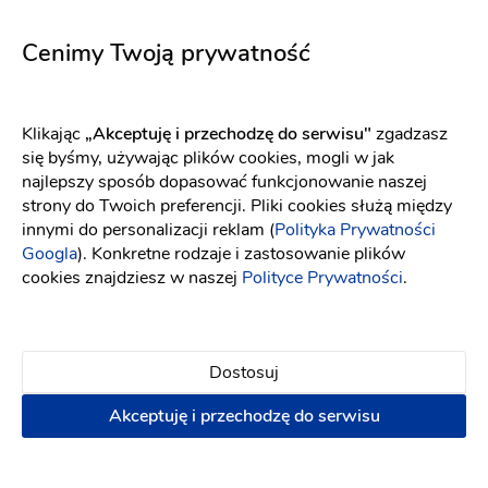
Brittel
5723
Fason: Prosta, Litera A
Dekolt: Głęboki dekolt, Pod szyję, I
Fason: Litera A
Dekolt: Serce
Cenimy Twoją prywatność
Klikając
„Akceptuję i przechodzę do serwisu"
zgadzasz
się byśmy, używając plików cookies, mogli w jak
najlepszy sposób dopasować funkcjonowanie naszej
strony do Twoich preferencji. Pliki cookies służą między
innymi do personalizacji reklam (
Polityka Prywatności
Googla
). Konkretne rodzaje i zastosowanie plików
cookies znajdziesz w naszej
Polityce Prywatności
.
Dostosuj
Akceptuję i przechodzę do serwisu
YOLO LOOK
Maco Maco
Ophelia jasny róż
Gloria
Fason: Prosta
Dekolt: W łódkę
Długość rękawa: Bez ra
Fason: Prosta, Litera A, Princessa, Klasyczny, Empire