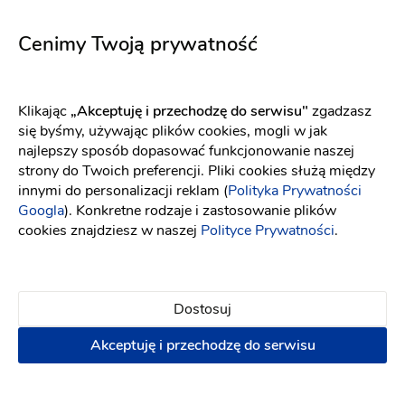
5730
5660
Fason: Syrena
Dekolt: Serce
Fason: Syrena
Długość rękawa: Bez ramią
Długość rękawa: Bez rękawów, Ramiączka
Cenimy Twoją prywatność
Klikając
„Akceptuję i przechodzę do serwisu"
zgadzasz
się byśmy, używając plików cookies, mogli w jak
najlepszy sposób dopasować funkcjonowanie naszej
strony do Twoich preferencji. Pliki cookies służą między
innymi do personalizacji reklam (
Polityka Prywatności
Googla
). Konkretne rodzaje i zastosowanie plików
cookies znajdziesz w naszej
Polityce Prywatności
.
Dostosuj
Akceptuję i przechodzę do serwisu
Maco Maco
Elizabeth Passion
Millie
5701
Fason: Prosta, Litera A
Dekolt: Prosty, Inny dekolt
Fason: Princessa
Dekolt: Serce
Długo