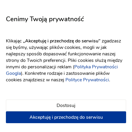
Elizabeth Passion
Elizabeth Passion
5744
5752
Fason: Princessa
Dekolt: Serce
Fason: Prosta
Długość rękawa: Bez ra
Dekolt: Pod szyję
Cenimy Twoją prywatność
Klikając
„Akceptuję i przechodzę do serwisu"
zgadzasz
się byśmy, używając plików cookies, mogli w jak
najlepszy sposób dopasować funkcjonowanie naszej
strony do Twoich preferencji. Pliki cookies służą między
innymi do personalizacji reklam (
Polityka Prywatności
Googla
). Konkretne rodzaje i zastosowanie plików
cookies znajdziesz w naszej
Polityce Prywatności
.
Dostosuj
Akceptuję i przechodzę do serwisu
Elizabeth Passion
Eva Lendel
5737
Chester