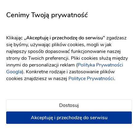
Madelaine
Valentina
Fason: Prosta, Litera A, Princessa, Empire
Dekolt: Dekolt a
Fason: Prosta, Litera A, Princessa, Empire
Cenimy Twoją prywatność
Klikając
„Akceptuję i przechodzę do serwisu"
zgadzasz
się byśmy, używając plików cookies, mogli w jak
najlepszy sposób dopasować funkcjonowanie naszej
strony do Twoich preferencji. Pliki cookies służą między
innymi do personalizacji reklam (
Polityka Prywatności
Googla
). Konkretne rodzaje i zastosowanie plików
cookies znajdziesz w naszej
Polityce Prywatności
.
Dostosuj
Akceptuję i przechodzę do serwisu
Elizabeth Passion
YOLO LOOK
5720
Ophelia śmietankowa biel
Fason: Litera A
Dekolt: Serce
Fason: Prosta
Długość rękawa: Bez ręk
Dekolt: W łódkę