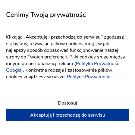
Aurora śmietankowa biel
5721
Fason: Prosta
Dekolt: Pod szyję
Fason: Litera A
Długość rękawa: Bez r
Dekolt: Serce
Cenimy Twoją prywatność
Klikając
„Akceptuję i przechodzę do serwisu"
zgadzasz
się byśmy, używając plików cookies, mogli w jak
najlepszy sposób dopasować funkcjonowanie naszej
strony do Twoich preferencji. Pliki cookies służą między
innymi do personalizacji reklam (
Polityka Prywatności
Googla
). Konkretne rodzaje i zastosowanie plików
cookies znajdziesz w naszej
Polityce Prywatności
.
Dostosuj
Akceptuję i przechodzę do serwisu
YOLO LOOK
YOLO LOOK
Aurelia różowa
Ophelia śmietankowa biel
Fason: Prosta
Dekolt: Pod szyję
Fason: Prosta
Długość rękawa: Z dłu
Dekolt: W łódkę